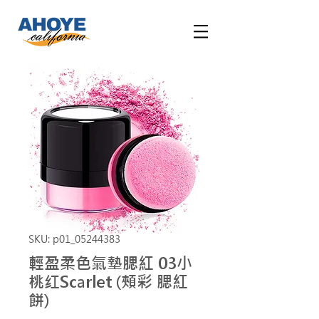
SKU: p01_05244383
輕盈柔色氣墊腮紅 03小
桃红Scarlet (頰彩 腮紅
餅)