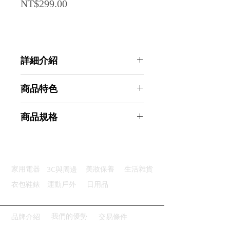
Price
NT$299.00
詳細介紹
點選前往觀看詳細介紹
商品特色
細膩質感：絲滑不結塊輕鬆上妝
商品規格
氣墊設計：輕盈易用打造美麗妝效
多彩選擇：四色任選玩轉臉頰色彩
AHOYE 輕盈柔色氣墊腮紅 03小桃红
貼心設計：隨身鏡映美麗不間斷
Scarlet (頰彩 腮紅餅)
攜帶方便：體積小巧方便攜帶使用
商品型號：p01_05244383
3C與周邊
家用電器
美妝保養
生活雜貨
主要材質：雲母
商品尺寸：4.5*4.2*5cm
衣包鞋錶
運動戶外
日用品
商品重量(g)：49
產地名稱：中國大陸
代理商：亞桓有限公司
我們的優勢
品牌介紹
交易條件