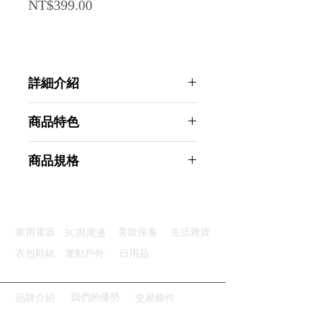
Price
NT$399.00
詳細介紹
點選前往觀看詳細介紹
商品特色
雅致外觀：輕盈質感時尚又防滑
商品規格
三種模式：全方位設計滿足需求
過濾水質：淨化深度去除不良物質
AHOYE 3模式增壓除氯蓮蓬頭 (花灑
一鍵止水：開關貼心便利掌控自如
增壓蓮蓬頭 過濾蓮蓬頭)
清潔效率：噴槍模式家務省心輕鬆
商品型號：p01_05244380
3C與周邊
家用電器
美妝保養
生活雜貨
主要材質：ABS
商品尺寸：24*7.2*7.2cm
衣包鞋錶
運動戶外
日用品
商品重量(g)：214
產地名稱：中國大陸
代理商：亞桓有限公司
我們的優勢
品牌介紹
交易條件