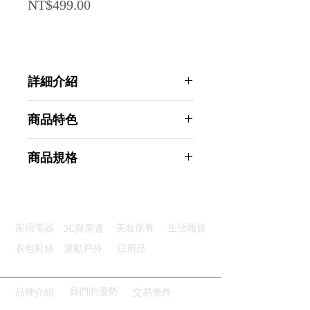
Price
NT$499.00
詳細介紹
點選前往觀看詳細介紹
商品特色
優質材質：透明壓克力晶瑩剔透
商品規格
柔軟守護：天鵝絨內襯保護飾品
分層設計：三層抽屜隔板分類存放
AHOYE 三層收納飾品盒 (收納盒 首
隔板調節：隔板DIY靈活調整
飾盒 珠寶盒首飾盒 飾品收納盒 )
多功用途：飾品化妝品多用途收納
商品型號：p01_05244333
3C與周邊
家用電器
美妝保養
生活雜貨
主要材質：壓克力
商品尺寸：23.5*15*10.5cm
衣包鞋錶
運動戶外
日用品
商品重量(g)：575
產地名稱：中國大陸
代理商：亞桓有限公司
我們的優勢
品牌介紹
交易條件