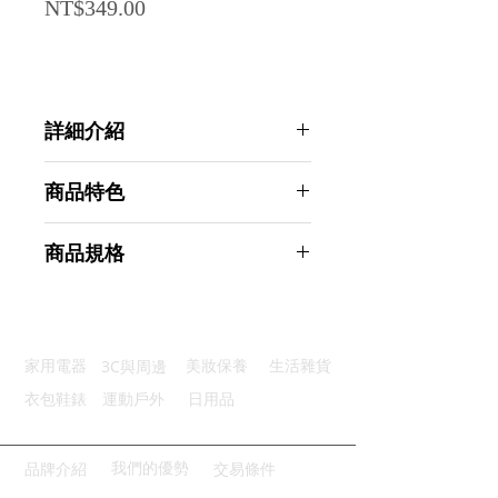
Price
NT$349.00
詳細介紹
點選前往觀看詳細介紹
商品特色
全面防護：防水防塵防紫外線透氣
商品規格
安全加固：銀色防盜鎖孔保護愛車
應用廣泛：適用機車電動車自行車
AHOYE 100-150cc車型 鋁箔厚款機
堅固耐用：車工精緻走線均勻整齊
車車套 (機車套 機車罩 摩托車罩)
易於攜帶：可摺疊設計收納便捷
商品型號：p01_05244332
3C與周邊
家用電器
美妝保養
生活雜貨
主要材質：鋁箔
商品尺寸：33*32*2.5cm
衣包鞋錶
運動戶外
日用品
商品重量(g)：494
產地名稱：中國大陸
代理商：亞桓有限公司
我們的優勢
品牌介紹
交易條件