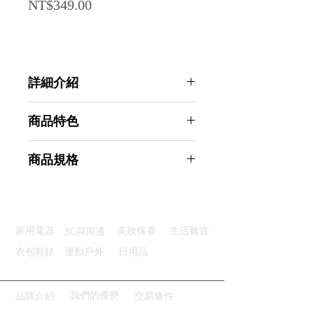
Price
NT$349.00
詳細介紹
點選前往觀看詳細介紹
商品特色
整理方便：容納多張卡片整齊收納
商品規格
快速取卡：手動推出卡片迅速方便
安全保護：RFID防盜屏蔽功能
AHOYE RFID防盜刷碳纖維票卡夾
簡約設計：簡約風格適合多種場合
(零錢包 證件夾 信用卡夾 名片夾)
小巧便攜：重量輕盈方便攜帶使用
商品型號：p01_05244331
3C與周邊
家用電器
美妝保養
生活雜貨
主要材質：碳纖維
商品尺寸：8.5*5.5*1.5cm
衣包鞋錶
運動戶外
日用品
商品重量(g)：46
產地名稱：中國大陸
代理商：亞桓有限公司
我們的優勢
品牌介紹
交易條件