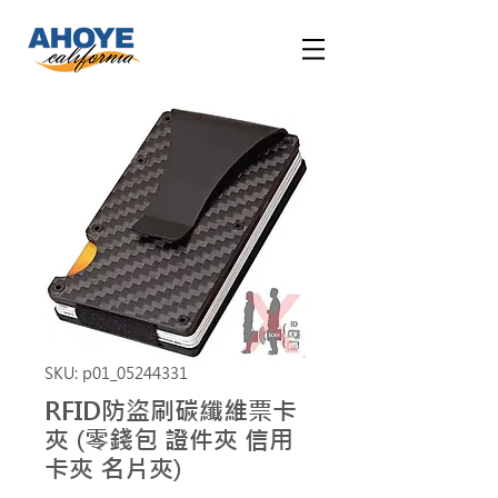
SKU: p01_05244331
RFID防盜刷碳纖維票卡
夾 (零錢包 證件夾 信用
卡夾 名片夾)