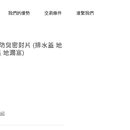
三十年經驗，企業禮贈品專家。
我們的優勢
交易條件
連繫我們
孔防臭密封片 (排水蓋 地
 地漏塞)
介紹