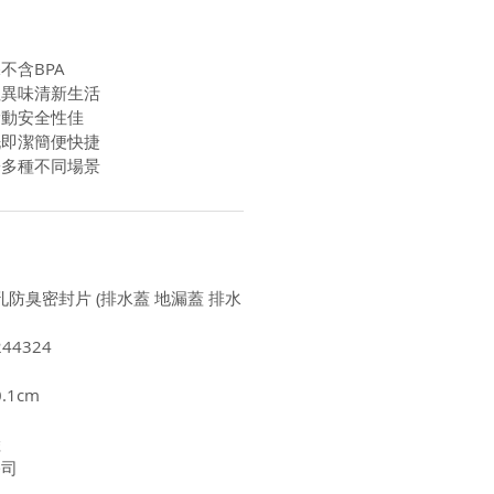
不含BPA
住異味清新生活
滑動安全性佳
洗即潔簡便快捷
於多種不同場景
排水孔防臭密封片 (排水蓋 地漏蓋 排水
44324
.1cm
陸
公司