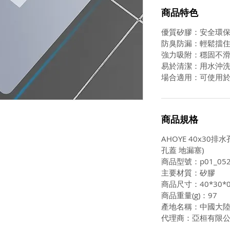
商品特色
優質矽膠：安全環保
防臭防漏：輕鬆擋
強力吸附：穩固不
易於清潔：用水沖
場合適用：可使用
商品規格
AHOYE 40x30
孔蓋 地漏塞)
商品型號：p01_052
主要材質：矽膠
商品尺寸：40*30*0
商品重量(g)：97
產地名稱：中國大
代理商：亞桓有限