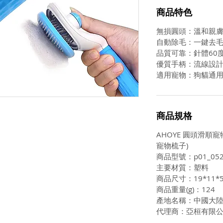
商品特色
無損圓頭：溫和親
自動除毛：一鍵去
品質可靠：針體60
優質手柄：流線設
適用寵物：狗貓通
商品規格
AHOYE 圓頭滑順
寵物梳子)
商品型號：p01_052
主要材質：塑料
商品尺寸：19*11*
商品重量(g)：124
產地名稱：中國大
代理商：亞桓有限