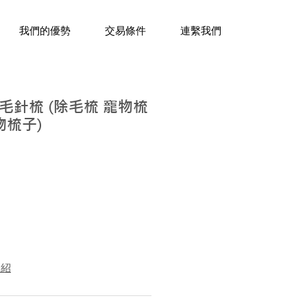
三十年經驗，企業禮贈品專家。
我們的優勢
交易條件
連繫我們
毛針梳 (除毛梳 寵物梳
物梳子)
介紹