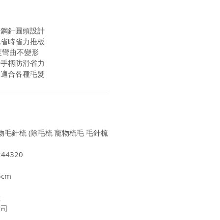
膚鋼針圓頭設計
毛省時省力推板
度彎曲不變形
計手柄防滑省力
用適合各種毛髮
寵物毛針梳 (除毛梳 寵物梳毛 毛針梳
44320
5cm
陸
公司