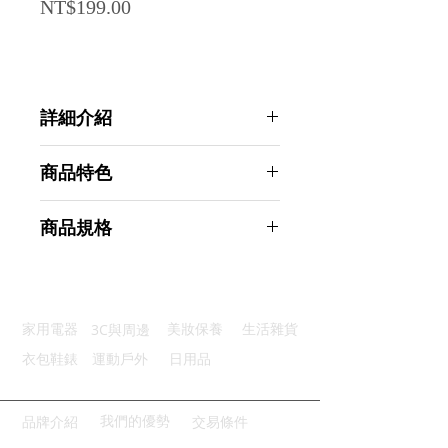
Price
NT$199.00
詳細介紹
點選前往觀看詳細介紹
商品特色
保暖舒適：冬季必備讓上廁所不冷
商品規格
健康衛生：拆洗方便乾淨預防細菌
多彩選擇：5種顏色任君選擇
AHOYE 四季柔軟針織馬桶坐墊 綠
安裝簡便：簡易安裝方便即刻使用
色-2入 (馬桶墊 馬桶套)
通用設計：適用多種馬桶實用性強
商品型號：p01_05244300
3C與周邊
家用電器
美妝保養
生活雜貨
主要材質：聚酯纖維
商品尺寸：30*30*1.5cm
衣包鞋錶
運動戶外
日用品
商品重量(g)：56
產地名稱：中國大陸
代理商：亞桓有限公司
我們的優勢
品牌介紹
交易條件