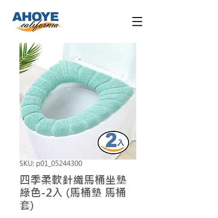
SKU: p01_05244300
四季柔軟針織馬桶坐墊
綠色-2入 (馬桶墊 馬桶
套)