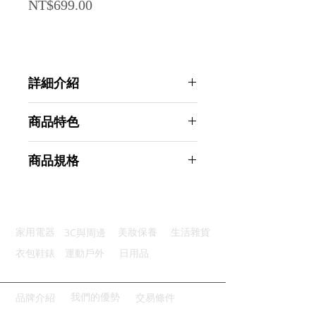
Price
NT$699.00
詳細介紹
點選前往觀看詳細介紹
商品特色
六刀旋風：刀片鋒利剃鬍更乾淨
商品規格
智慧顯示：貼心LED電量顯示
乾濕兩用：刀頭防水機身輕鬆清潔
AHOYE 旋風六刀旅用電動刮鬍刀
快速充電：USB充電便利續航佳
TYPE-C快充 (剃鬍刀 電鬍刀 修容刀)
便攜小巧：輕巧易攜帶適合多場合
商品型號：p01_05244282
3C與周邊
家用電器
美妝保養
生活雜貨
主要材質：ABS
商品尺寸：7*4*5cm
衣包鞋錶
運動戶外
日用品
商品重量(g)：75
產地名稱：中國大陸
代理商：亞桓有限公司
我們的優勢
品牌介紹
交易條件