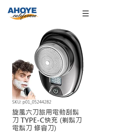
SKU: p01_05244282
旋風六刀旅用電動刮鬍
刀 TYPE-C快充 (剃鬍刀
電鬍刀 修容刀)