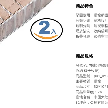
商品特色
堅固耐用：尼龍網
分類明確：多格設
透明分隔：透視網
易於清洗：收納袋
折疊收納：節省空
商品規格
AHOYE 內褲分格袋
收納 襪子收納)
商品型號：p01_052
主要材質：尼龍
商品尺寸：32*10*1
商品重量(g)：26
產地名稱：中國大
代理商：亞桓有限