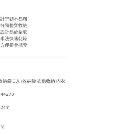
設計堅韌不易壞
計分類整齊收納
格設計易於拿取
可水洗快速乾燥
間方便折疊攜帶
收納袋 2入 (收納袋 衣櫃收納 內衣
44270
2cm
陸
公司