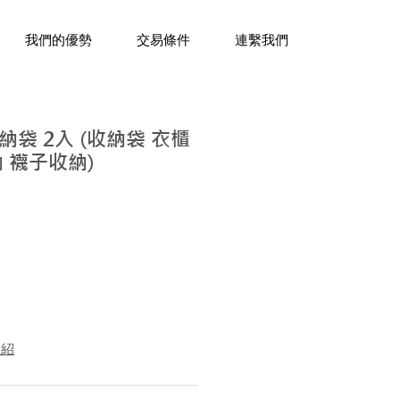
三十年經驗，企業禮贈品專家。
我們的優勢
交易條件
連繫我們
袋 2入 (收納袋 衣櫃
 襪子收納)
介紹