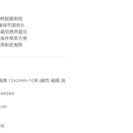
性輕鬆吸附固
確保牢固持久
求裁切應用靈活
合操作簡單方便
應用創意無限
捲 12x2mm-10米 (磁性 磁鐵 強
44264
1cm
陸
公司