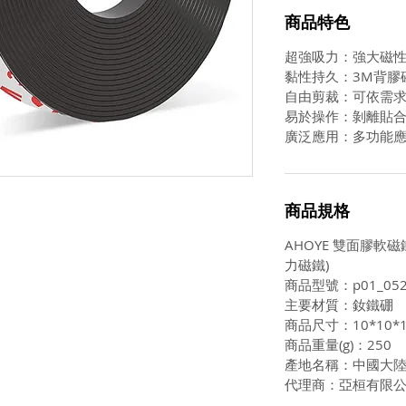
商品特色
超強吸力：強大磁
黏性持久：3M背膠
自由剪裁：可依需
易於操作：剝離貼
廣泛應用：多功能
商品規格
AHOYE 雙面膠軟磁鐵
力磁鐵)
商品型號：p01_052
主要材質：釹鐵硼
商品尺寸：10*10*
商品重量(g)：250
產地名稱：中國大
代理商：亞桓有限