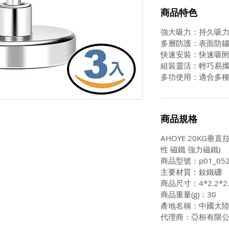
商品特色
強大吸力：持久吸力
多層防護：表面防
快速安裝：快速吸
組裝靈活：輕巧易
多功使用：適合多
商品規格
AHOYE 20KG垂
性 磁鐵 強力磁鐵)
商品型號：p01_052
主要材質：釹鐵硼
商品尺寸：4*2.2*2
商品重量(g)：30
產地名稱：中國大
代理商：亞桓有限