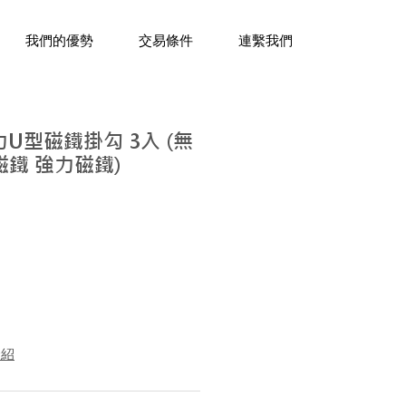
三十年經驗，企業禮贈品專家。
我們的優勢
交易條件
連繫我們
力U型磁鐵掛勾 3入 (無
磁鐵 強力磁鐵)
介紹