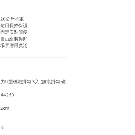
20公斤承重
鏽耐用長效保護
附固定安裝簡便
攜自由組裝拆卸
種場景應用廣泛
直拉力U型磁鐵掛勾 3入 (無痕掛勾 磁
44260
.2cm
陸
公司