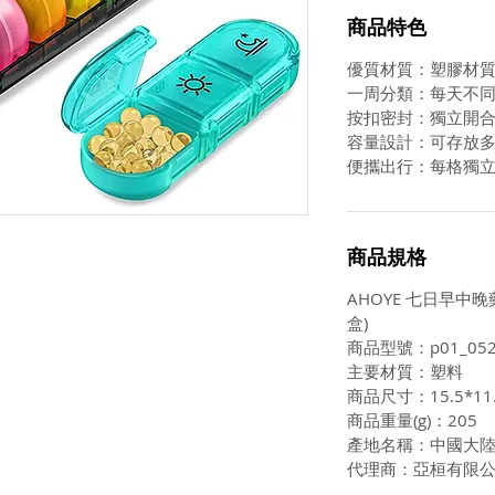
商品特色
優質材質：塑膠材
一周分類：每天不
按扣密封：獨立開
容量設計：可存放
便攜出行：每格獨
商品規格
AHOYE 七日早中晚
盒)
商品型號：p01_052
主要材質：塑料
商品尺寸：15.5*11.
商品重量(g)：205
產地名稱：中國大
代理商：亞桓有限