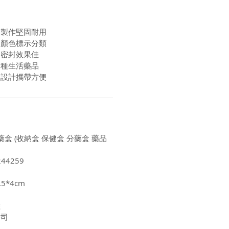
質製作堅固耐用
同顏色標示分類
合密封效果佳
多種生活藥品
立設計攜帶方便
藥盒 (收納盒 保健盒 分藥盒 藥品
44259
5*4cm
陸
公司