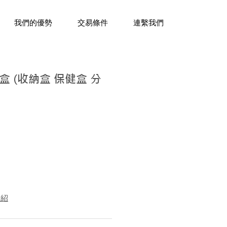
三十年經驗，企業禮贈品專家。
我們的優勢
交易條件
連繫我們
 (收納盒 保健盒 分
介紹