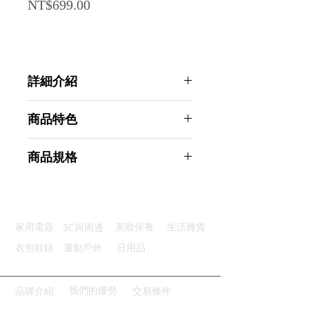
Price
NT$699.00
詳細介紹
點選前往觀看詳細介紹
商品特色
頸部支撐：高密度記憶綿舒適耐用
商品規格
彈性綁帶：鬆緊扣環設計即裝即用
人體工學：有效釋放頸部肩部壓力
AHOYE 3D透氣記憶棉汽車頸枕+腰
高透氣性：柔軟纖維面料透氣親膚
靠 (車用枕頭 汽車枕頭 車用頭枕)
廣泛應用：適合多種場景應用廣泛
商品型號：p01_05244256
3C與周邊
家用電器
美妝保養
生活雜貨
主要材質：記憶棉
商品尺寸：39*25*19cm
衣包鞋錶
運動戶外
日用品
商品重量(g)：589
產地名稱：中國大陸
代理商：亞桓有限公司
我們的優勢
品牌介紹
交易條件