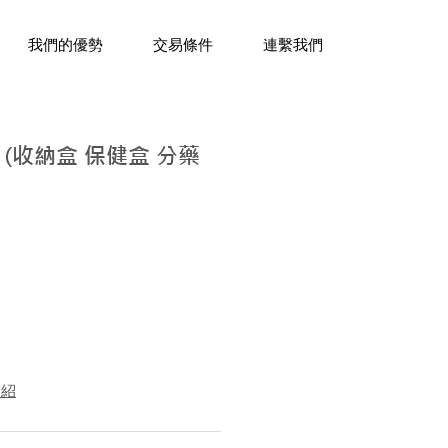
三十年經驗，企業禮贈品專家。
我們的優勢
交易條件
連繫我們
(收納盒 保健盒 分藥
介紹