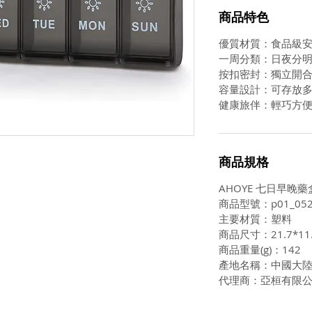
商品特色
優質材質：食品級
一周分類：日夜分
按扣密封：獨立開
容量設計：可存放
健康旅伴：輕巧方
商品規格
AHOYE 七日早晚藥
商品型號：p01_052
主要材質：塑料
商品尺寸：21.7*11.
商品重量(g)：142
產地名稱：中國大
代理商：亞桓有限