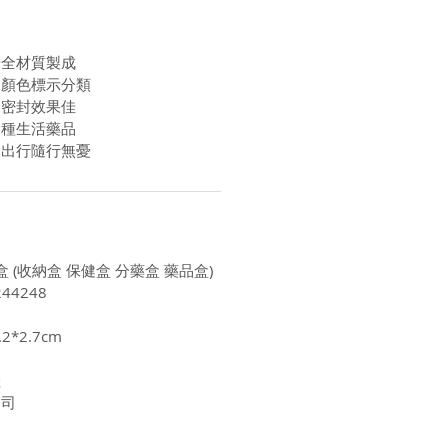
安全材質製成
明顏色標示分類
合密封效果佳
多種生活藥品
便出行隨行無憂
盒 (收納盒 保健盒 分藥盒 藥品盒)
44248
2*2.7cm
陸
公司