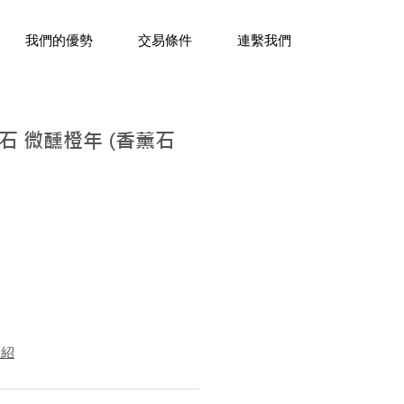
三十年經驗，企業禮贈品專家。
我們的優勢
交易條件
連繫我們
石 微醺橙年 (香薰石
介紹