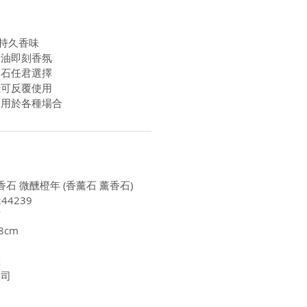
天持久香味
精油即刻香氛
晶石任君選擇
錢可反覆使用
適用於各種場合
香石 微醺橙年 (香薰石 薰香石)
44239
石
8cm
陸
公司