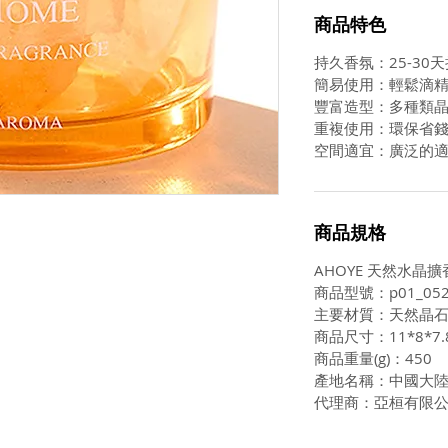
商品特色
持久香氛：25-30
簡易使用：輕鬆滴
豐富造型：多種類
重複使用：環保省
空間適宜：廣泛的
商品規格
AHOYE 天然水晶擴
商品型號：p01_052
主要材質：天然晶
商品尺寸：11*8*7.
商品重量(g)：450
產地名稱：中國大
代理商：亞桓有限