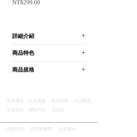
Price
NT$299.00
詳細介紹
點選前往觀看詳細介紹
商品特色
長效釋香：衣物持續釋放清新香氣
商品規格
豐富香氛：多種類香味任君選擇
方便使用：與洗衣精同時加入使用
AHOYE 衣物芳香豆/香香豆 260mL-
香味調控：杯蓋測量輕鬆調配香味
玫瑰 1+1任選超值組
多功運用：香豆多用途空間香氛
商品型號：p01_05244236
3C與周邊
家用電器
美妝保養
生活雜貨
主要材質：微膠囊
商品尺寸：7*7*15.5cm
衣包鞋錶
運動戶外
日用品
商品重量(g)：260
產地名稱：中國大陸
代理商：亞桓有限公司
我們的優勢
品牌介紹
交易條件