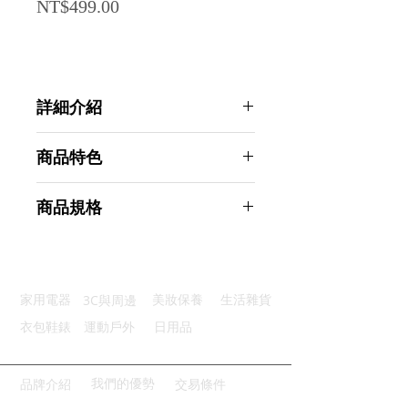
Price
NT$499.00
詳細介紹
點選前往觀看詳細介紹
商品特色
堅固耐用：碳鋼烤漆+PP材質
商品規格
便捷排水：可拆卸集水盤保持乾淨
穩定防滑：U型槽設計鍋蓋不滑動
AHOYE 三層帶集水盤鍋蓋架 (鍋砧
空間節省：三層設計高效利用空間
板架 鍋蓋收納架 鍋蓋置物架)
多功收納：多層架體滿足不同需求
商品型號：p01_05244223
3C與周邊
家用電器
美妝保養
生活雜貨
主要材質：塑料
商品尺寸：18*13*33cm
衣包鞋錶
運動戶外
日用品
商品重量(g)：405
產地名稱：中國大陸
代理商：亞桓有限公司
我們的優勢
品牌介紹
交易條件