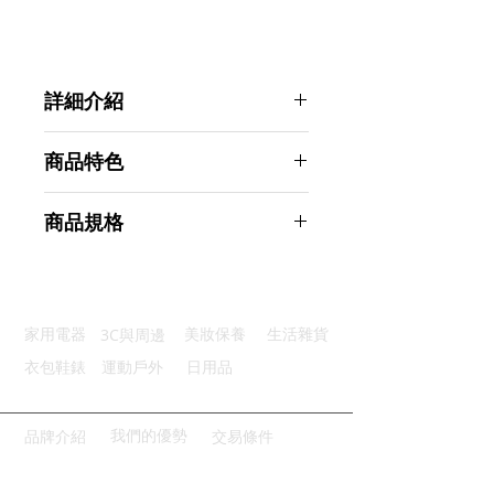
詳細介紹
點選前往觀看詳細介紹
商品特色
粗磨快速：蜂窩花紋粗磨400目
商品規格
精磨修復：滿砂型細磨1000目
兩種刀位：手柄兩側陶瓷鎢鋼磨槽
AHOYE 金鋼砂多功能磨刀石 (磨刀
便利收納：輕鬆懸掛收納乾淨整齊
器具 磨刀器 快速磨刀)
廣泛適用：廣泛適用於多種刀具
商品型號：p01_05244219
3C與周邊
家用電器
美妝保養
生活雜貨
主要材質：金鋼石
商品尺寸：7.4*5.5*2cm
衣包鞋錶
運動戶外
日用品
商品重量(g)：185
產地名稱：中國大陸
代理商：亞桓有限公司
我們的優勢
品牌介紹
交易條件