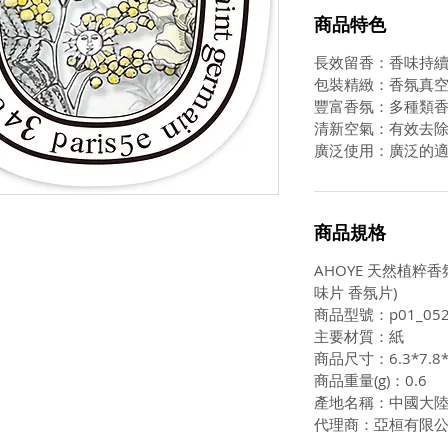
商品特色
長效留香：香味持續2
包裝精緻：香氛真
豐富香氛：多種類
清新空氣：有效去
廣泛使用：廣泛的
商品規格
AHOYE 天然植粹香
味片 香氛片)
商品型號：p01_052
主要材質：紙
商品尺寸：6.3*7.8*
商品重量(g)：0.6
產地名稱：中國大
代理商：亞桓有限