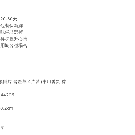
0-60天
空包裝保新鮮
香味任君選擇
除臭味提升心情
適用於各種場合
氛掛片 含羞草-4片裝 (車用香氛 香
44206
0.2cm
陸
公司