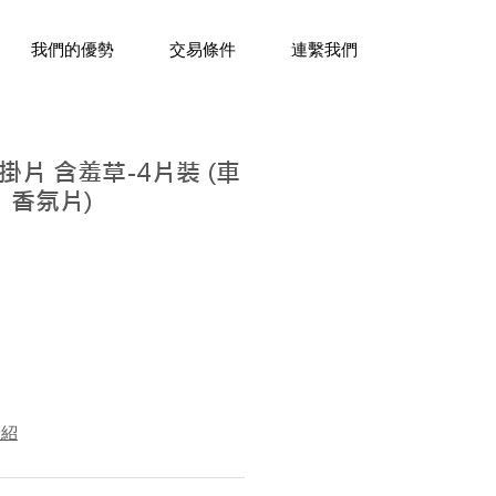
三十年經驗，企業禮贈品專家。
我們的優勢
交易條件
連繫我們
片 含羞草-4片裝 (車
 香氛片)
介紹