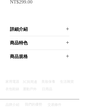
Price
NT$299.00
詳細介紹
點選前往觀看詳細介紹
商品特色
優質材質：採用檸檬萃取天然成份
商品規格
溫和配方：植物活性成份有效去汙
適用果蔬：酵素果酸成份健康安全
AHOYE 日本進口天然檸檬酸蔬果洗
濃縮節省：1-2滴產生豐富泡沫
潔劑 600mL (洗碗精)
超大容量：600mL家庭適用
商品型號：p01_05244198
3C與周邊
家用電器
美妝保養
生活雜貨
主要材質：界面活性劑
商品尺寸：9*5.5*24.5cm
衣包鞋錶
運動戶外
日用品
商品重量(g)：639
產地名稱：中國大陸
代理商：亞桓有限公司
我們的優勢
品牌介紹
交易條件