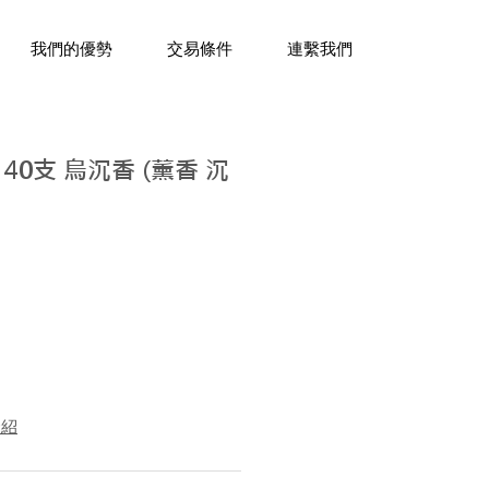
三十年經驗，企業禮贈品專家。
我們的優勢
交易條件
連繫我們
40支 烏沉香 (薰香 沉
介紹