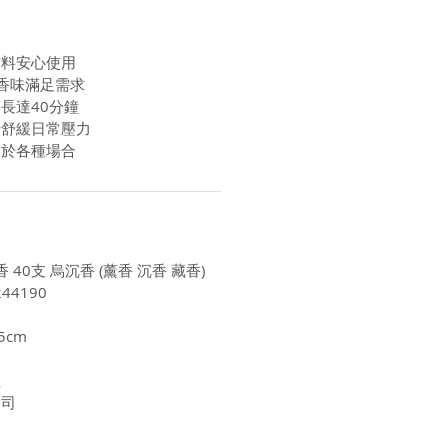
材料安心使用
香味滿足需求
長達40分鐘
情舒緩日常壓力
用於各種場合
 40支 烏沉香 (薰香 沉香 藏香)
44190
5cm
陸
公司