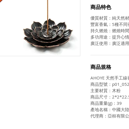
商品特色
優質材質：純天然
豐富香氣：5種不同
持久燃燒：燃燒時間
多功用途：提升心
廣泛使用：廣泛適
商品規格
AHOYE 天然手工線香
商品型號：p01_052
主要材質：木粉
商品尺寸：2*2*22.
商品重量(g)：39
產地名稱：中國大
代理商：亞桓有限