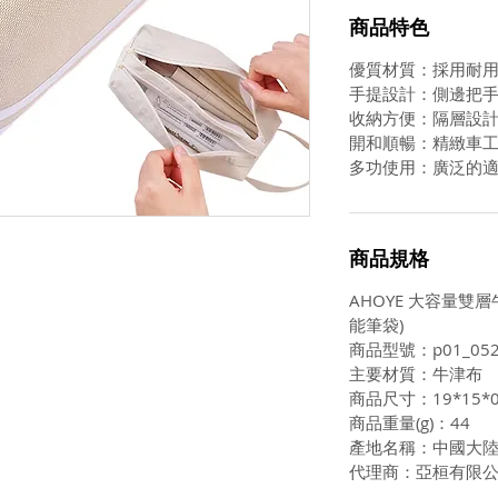
商品特色
優質材質：採用耐
手提設計：側邊把
收納方便：隔層設
開和順暢：精緻車
多功使用：廣泛的
商品規格
AHOYE 大容量雙
能筆袋)
商品型號：p01_052
主要材質：牛津布
商品尺寸：19*15*0
商品重量(g)：44
產地名稱：中國大
代理商：亞桓有限