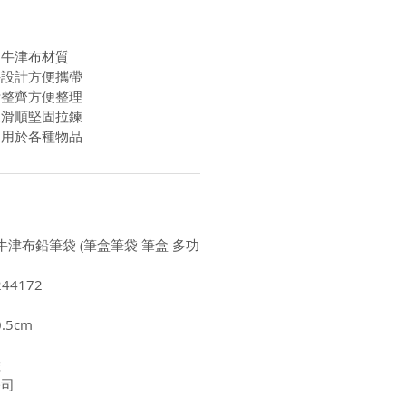
用牛津布材質
手設計方便攜帶
計整齊方便整理
工滑順堅固拉鍊
適用於各種物品
層牛津布鉛筆袋 (筆盒筆袋 筆盒 多功
44172
.5cm
陸
公司