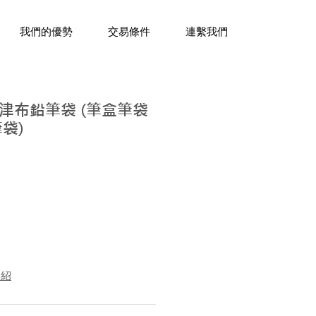
三十年經驗，企業禮贈品專家。
我們的優勢
交易條件
連繫我們
津布鉛筆袋 (筆盒筆袋
袋)
介紹