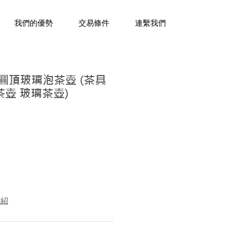
三十年經驗，企業禮贈品專家。
我們的優勢
交易條件
連繫我們
風圓頂玻璃泡茶壺 (茶具
茶壺 玻璃茶壺)
介紹