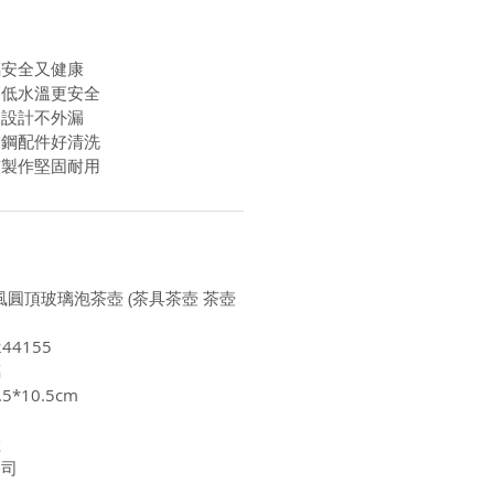
璃安全又健康
高低水溫更安全
口設計不外漏
鏽鋼配件好清洗
質製作堅固耐用
L歐風圓頂玻璃泡茶壺 (茶具茶壺 茶壺
44155
璃
5*10.5cm
陸
公司