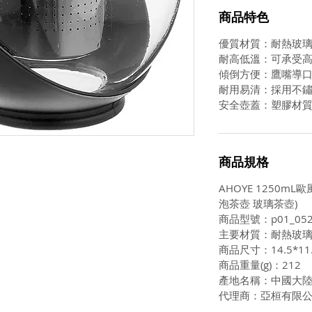
商品特色
優質材質：耐熱玻
耐高低溫：可承受
傾倒方便：鷹嘴導
耐用易清：採用不
安全壺蓋：塑膠材
商品規格
AHOYE 1250m
泡茶壺 玻璃茶壺)
商品型號：p01_052
主要材質：耐熱玻
商品尺寸：14.5*11.
商品重量(g)：212
產地名稱：中國大
代理商：亞桓有限