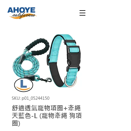
SKU: p01_05244150
舒適透氣寵物項圈+牽繩
天藍色-L (寵物牽繩 狗項
圈)