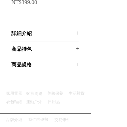
Price
NT$399.00
詳細介紹
點選前往觀看詳細介紹
商品特色
優質材質：尼龍織帶製堅固耐磨
商品規格
泡棉手柄：柔軟泡棉手柄牽引舒適
夜間反光：高反光設計夜間高可見
AHOYE 舒適透氣寵物項圈+牽繩 天
金屬拉鉤：牢固耐用提供安全保障
藍色-L (寵物牽繩 狗項圈)
柔軟耐用：保護愛寵頸部舒適安全
商品型號：p01_05244150
3C與周邊
家用電器
美妝保養
生活雜貨
主要材質：尼龍
商品尺寸：19*10*5cm
衣包鞋錶
運動戶外
日用品
商品重量(g)：234
產地名稱：中國大陸
代理商：亞桓有限公司
我們的優勢
品牌介紹
交易條件