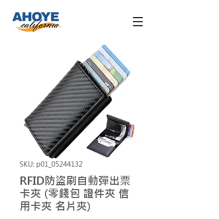
SKU: p01_05244132
RFID防盜刷自動彈出票
卡夾 (零錢包 證件夾 信
用卡夾 名片夾)