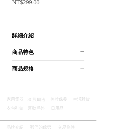
Price
NT$299.00
詳細介紹
點選前往觀看詳細介紹
商品特色
整理方便：容納多張卡片整齊收納
商品規格
快速取卡：自動彈出機制迅速方便
安全保護：RFID防盜屏蔽功能
AHOYE RFID防盜刷自動彈出票卡夾
簡約設計：簡約風格適合多種場合
(零錢包 證件夾 信用卡夾 名片夾)
小巧便攜：重量輕盈方便攜帶使用
商品型號：p01_05244132
3C與周邊
家用電器
美妝保養
生活雜貨
主要材質：碳纖維
商品尺寸：9.5*6.5*1.5cm
衣包鞋錶
運動戶外
日用品
商品重量(g)：54
產地名稱：中國大陸
代理商：亞桓有限公司
我們的優勢
品牌介紹
交易條件