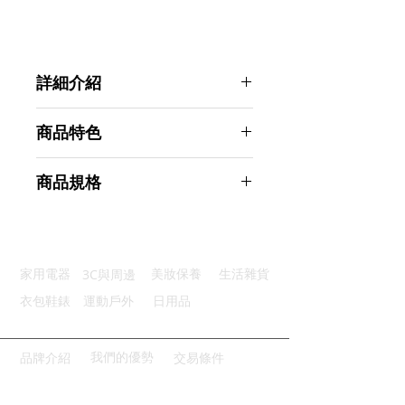
詳細介紹
點選前往觀看詳細介紹
商品特色
優質材質：塑膠材質製作堅固耐用
商品規格
智能慢食：減緩進食速度促進健康
貼心設計：表面光滑圓潤安全舒適
AHOYE 骨頭款防滑寵物慢食碗 (寵
防滑底座：底部橡膠軟墊安全防滑
物碗 狗碗 貓碗)
清潔方便：可直接水洗一沖即淨
商品型號：p01_05244105
3C與周邊
家用電器
美妝保養
生活雜貨
主要材質：塑料
商品尺寸：3*23*4.5cm
衣包鞋錶
運動戶外
日用品
商品重量(g)：140
產地名稱：中國大陸
代理商：亞桓有限公司
我們的優勢
品牌介紹
交易條件