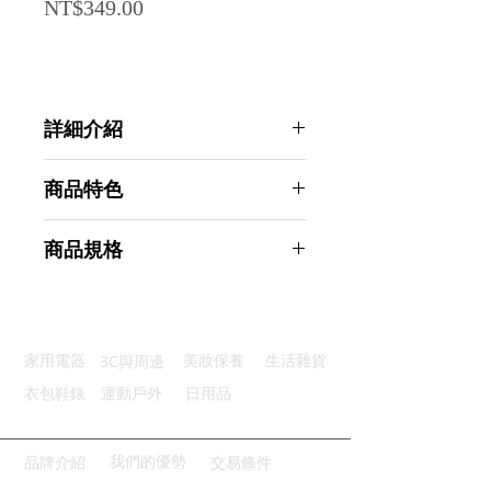
Price
NT$349.00
詳細介紹
點選前往觀看詳細介紹
商品特色
智能感應：光源啟動迅速光線穩定
商品規格
多種模式：四種模式可調符合需求
簡易安裝：磁吸貼附放置多種方式
AHOYE 長條感應燈 20CM-暖光-兩
充電便捷：USB便捷供電好方便
入組 (小夜燈 led感應燈 led小夜燈)
場景適用：廣泛適用於各種地方
商品型號：p01_05244092
3C與周邊
家用電器
美妝保養
生活雜貨
主要材質：PC
商品尺寸：20*2*2cm
衣包鞋錶
運動戶外
日用品
商品重量(g)：28
產地名稱：中國大陸
代理商：亞桓有限公司
我們的優勢
品牌介紹
交易條件