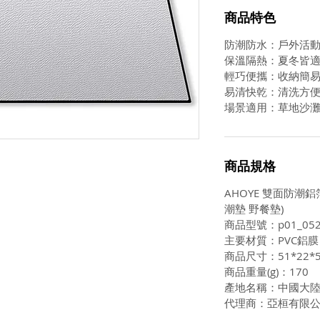
商品特色
防潮防水：戶外活
保溫隔熱：夏冬皆
輕巧便攜：收納簡
易清快乾：清洗方
場景適用：草地沙
商品規格
AHOYE 雙面防潮鋁箔
潮墊 野餐墊)
商品型號：p01_052
主要材質：PVC鋁膜
商品尺寸：51*22*
商品重量(g)：170
產地名稱：中國大
代理商：亞桓有限