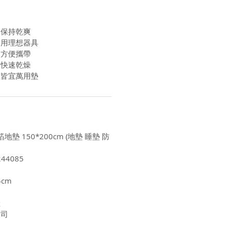
動保持乾爽
適用理想器具
易方便攜帶
便快速乾燥
灘皆宜萬用墊
地墊 150*200cm (地墊 睡墊 防
44085
5cm
陸
公司