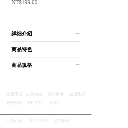
Price
NT$199.00
詳細介紹
點選前往觀看詳細介紹
商品特色
高效吸水：瞬間吸水擦拭不留痕
商品規格
不掉毛屑：細織工藝耐磨不掉毛絮
耐用性好：可反覆使用環保又方便
AHOYE 特大加厚超吸水不掉毛擦車
精緻做工：車工精緻走線均勻整齊
布 (清潔布 抹布 吸水抹布 洗車布)
一布多用：適合於多種清潔場景
商品型號：p01_05244084
3C與周邊
家用電器
美妝保養
生活雜貨
主要材質：纖維
商品尺寸：24*21*2.5cm
衣包鞋錶
運動戶外
日用品
商品重量(g)：120
產地名稱：中國大陸
代理商：亞桓有限公司
我們的優勢
品牌介紹
交易條件