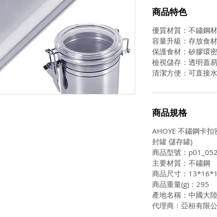
商品特色
優質材質：不鏽鋼
容量升級：存放食
保護食材：矽膠環
檢視儲存：透明蓋
清潔方便：可直接
商品規格
AHOYE 不鏽鋼卡
封罐 儲存罐)
商品型號：p01_052
主要材質：不鏽鋼
商品尺寸：13*16*1
商品重量(g)：295
產地名稱：中國大
代理商：亞桓有限