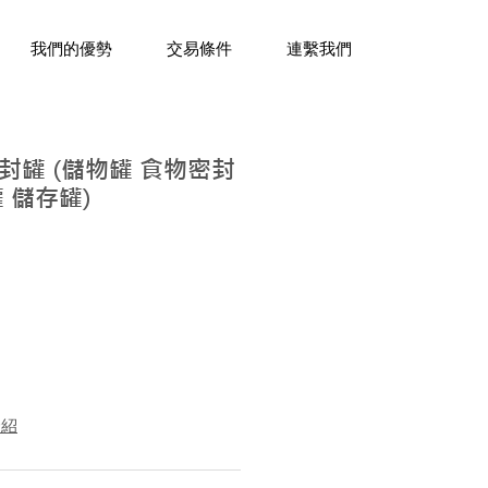
三十年經驗，企業禮贈品專家。
我們的優勢
交易條件
連繫我們
封罐 (儲物罐 食物密封
 儲存罐)
介紹