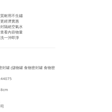
材質耐用不生鏽
材更經濟實惠
密封隔絕空氣水
易查看內容物量
水洗一沖即淨
扣密封罐 (儲物罐 食物密封罐 食物密
44075
8cm
陸
公司