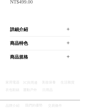
Price
NT$499.00
詳細介紹
點選前往觀看詳細介紹
商品特色
不沾性能：優選不沾塗層耐磨耐用
商品規格
均勻加熱：平底設計食物平均受熱
方便端拿：兩側把手設計提拿方便
AHOYE 韓式不沾燒烤盤 30cm (烤肉
清潔便利：易清洗輕鬆清潔好便利
盤 煎烤盤 韓式烤盤 燒烤盤)
廣泛兼容：廣泛適用於各種爐具
商品型號：p01_05244061
3C與周邊
家用電器
美妝保養
生活雜貨
主要材質：不粘鑄鐵
商品尺寸：37*30*1cm
衣包鞋錶
運動戶外
日用品
商品重量(g)：696
產地名稱：中國大陸
代理商：亞桓有限公司
我們的優勢
品牌介紹
交易條件