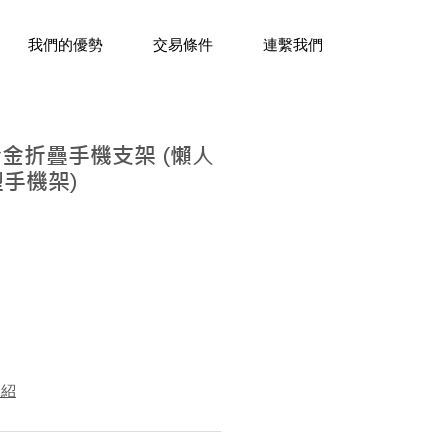
三十年經驗，企業禮贈品專家。
我們的優勢
交易條件
連繫我們
合金折疊手機支架 (懶人
型手機架)
介紹