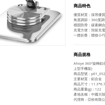
商品特色
優質材質：採用優
角度調節：360度
穩固防滑：碳素鋼
充電方便：預留充
一體折疊：體積小
商品規格
Ahoye 360°旋
上型手機架)
商品型號：p01_052
主要材質：鋁合金
商品尺寸：11.3*6.7
商品重量(g)：122
產地名稱：中國大
代理商：亞桓有限