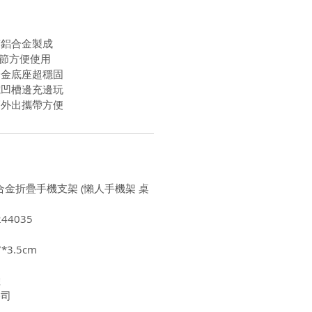
質鋁合金製成
調節方便使用
合金底座超穩固
電凹槽邊充邊玩
巧外出攜帶方便
轉鋁合金折疊手機支架 (懶人手機架 桌
44035
*3.5cm
陸
公司