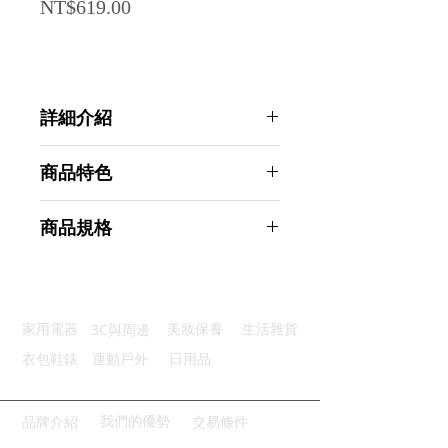
Price
NT$619.00
詳細介紹
點選前往觀看詳細介紹
商品特色
自動感應：自動出泡免接觸更衛生
商品規格
堅固耐用：優質的不鏽鋼光滑表面
優質容量：250ML大容量儲存
Ahoye 不鏽鋼自動感應給皂機 (洗手
續航力強：4顆4號電池持久使用
機 給皂機 感應洗手機 自動給皂機)
擺放平穩：底座加寬加厚防滑設計
商品型號：p01_05244032
3C與周邊
家用電器
美妝保養
生活雜貨
主要材質：不銹鋼
商品尺寸：19*7.2*11cm
衣包鞋錶
運動戶外
日用品
商品重量(g)：286
產地名稱：中國大陸
代理商：亞桓有限公司
我們的優勢
品牌介紹
交易條件