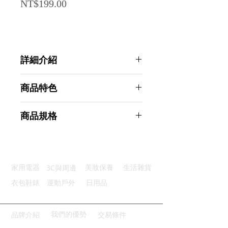
Price
NT$199.00
詳細介紹
點選前往觀看詳細介紹
商品特色
力度調節：合金彈簧自由調整強度
商品規格
多功鍛鍊：全方位鍛鍊手部肌肉
舒適手柄：人體工學設計握感舒適
Ahoye 5-60KG可計數握力器 (手指
智能計數：觸碰計數功能數字顯示
訓練 健身器材 手握力 腕力器)
小巧便攜：體積小巧外出攜帶方便
商品型號：p01_05244017
3C與周邊
家用電器
美妝保養
生活雜貨
主要材質：PP
商品尺寸：16.5*11*2.3cm
衣包鞋錶
運動戶外
日用品
商品重量(g)：174
產地名稱：中國大陸
代理商：亞桓有限公司
我們的優勢
品牌介紹
交易條件