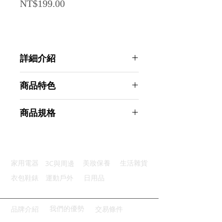
Price
NT$199.00
詳細介紹
點選前往觀看詳細介紹
商品特色
優選材質：不鏽鋼材質耐用不生鏽
商品規格
拋光工藝：採用拉絲拋光工藝設計
一器多用：多功能開罐器用途多樣
Ahoye 省力不鏽鋼開罐器 (開罐器 開
固定升級：刀口鉚釘固定緊密貼合
瓶器 開罐頭器 開罐刀)
輕鬆省力：手柄弧形設計好握省力
商品型號：p01_05243958
3C與周邊
家用電器
美妝保養
生活雜貨
主要材質：不銹鋼
商品尺寸：11*8.5*3cm
衣包鞋錶
運動戶外
日用品
商品重量(g)：112
產地名稱：中國大陸
代理商：亞桓有限公司
我們的優勢
品牌介紹
交易條件