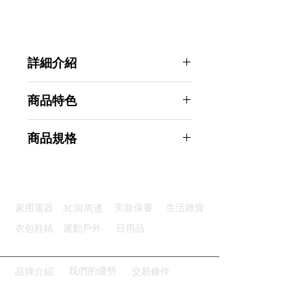
詳細介紹
點選前往觀看詳細介紹
商品特色
優選材質：環保竹木材料堅固耐用
商品規格
抽紙順暢：寬口設計抽紙時不卡紙
底部抽拉：抽底設計方便更換紙巾
Ahoye 竹木衛生紙盒 (面紙盒 面紙套
細節工藝：精細切邊光滑無毛刺
紙巾盒 面紙收納盒)
廣泛兼容：廣泛的適用於各種場合
商品型號：p01_05243941
3C與周邊
家用電器
美妝保養
生活雜貨
主要材質：竹
商品尺寸：23*11.5*8.5cm
衣包鞋錶
運動戶外
日用品
商品重量(g)：315
產地名稱：中國大陸
代理商：亞桓有限公司
我們的優勢
品牌介紹
交易條件