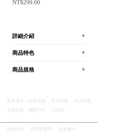
Price
NT$299.00
詳細介紹
點選前往觀看詳細介紹
商品特色
優選材質：PU皮革材質經久耐用
商品規格
抽紙順暢：內層設計順暢不卡紙
操作簡單：按壓釦設計裝納方便
Ahoye 歐風皮革衛生紙盒 (面紙盒 面
清潔方便：防水皮革輕鬆擦拭打理
紙套 紙巾盒 面紙收納盒)
摺疊收納：盒身可折疊易於存放
商品型號：p01_05243940
3C與周邊
家用電器
美妝保養
生活雜貨
主要材質：皮革
商品尺寸：20*13*2cm
衣包鞋錶
運動戶外
日用品
商品重量(g)：121
產地名稱：中國大陸
代理商：亞桓有限公司
我們的優勢
品牌介紹
交易條件