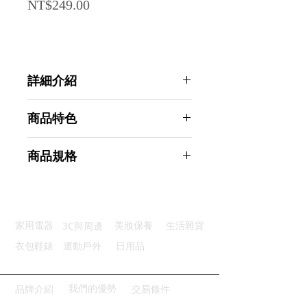
Price
NT$249.00
詳細介紹
點選前往觀看詳細介紹
商品特色
優質材質：透明玻璃瓶身油量可見
商品規格
一鍵操作：左右按壓設計輕鬆彈蓋
防漏膠圈：優質矽膠瓶塞牢固密封
Ahoye 自動開合開蓋油壺 550mL
自動開合：傾斜即開蓋自動又便利
(調味瓶 油醋瓶 油瓶 玻璃油瓶 油壺)
不滴不漏：特殊油嘴設計不溢漏
商品型號：p01_05243914
3C與周邊
家用電器
美妝保養
生活雜貨
主要材質：玻璃
商品尺寸：18*13*7.5cm
衣包鞋錶
運動戶外
日用品
商品重量(g)：390
產地名稱：中國大陸
代理商：亞桓有限公司
我們的優勢
品牌介紹
交易條件