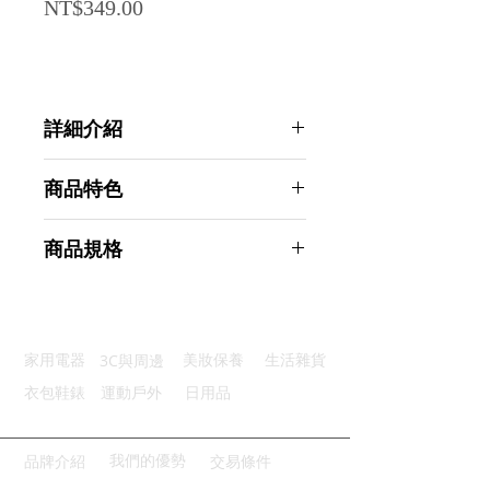
Price
NT$349.00
詳細介紹
點選前往觀看詳細介紹
商品特色
高亮節能：採用節能高亮LED燈片
商品規格
優質防水：有效防水阻止雨水入侵
高音分貝：120分貝聲音更響亮
Ahoye 250流明超亮光防水自行車燈
多種模式：三種模式可調符合需求
+120分貝喇叭 腳踏車燈
續航力強：大容量電池持久續行 便
商品型號：p01_05243913
捷充電：USB便捷供電好方便
3C與周邊
家用電器
美妝保養
生活雜貨
主要材質：塑料
商品尺寸：10.2*6.5*5.5cm
衣包鞋錶
運動戶外
日用品
商品重量(g)：126
產地名稱：中國大陸
代理商：亞桓有限公司
我們的優勢
品牌介紹
交易條件