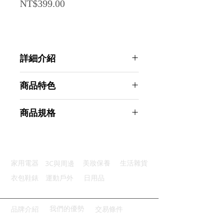
Price
NT$399.00
詳細介紹
點選前往觀看詳細介紹
商品特色
優選材質：採用優質304不鏽鋼
商品規格
食物管理：不同食材分類儲存管理
不易滑落：採用捲邊設計安全易拿
Ahoye 304不鏽鋼分隔餐盤 兩入組
清潔便利：電解處理光滑方便清潔
(不鏽鋼盤 餐盒 不鏽鋼餐盒 餐盤)
加大空間：格子加深加高裝得更多
商品型號：p01_05243884
3C與周邊
家用電器
美妝保養
生活雜貨
主要材質：304不鏽鋼
商品尺寸：24*17*4cm
衣包鞋錶
運動戶外
日用品
商品重量(g)：260
產地名稱：中國大陸
代理商：亞桓有限公司
我們的優勢
品牌介紹
交易條件