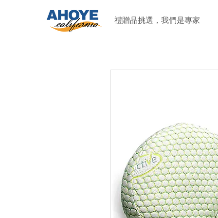
禮贈品挑選，我們是專家