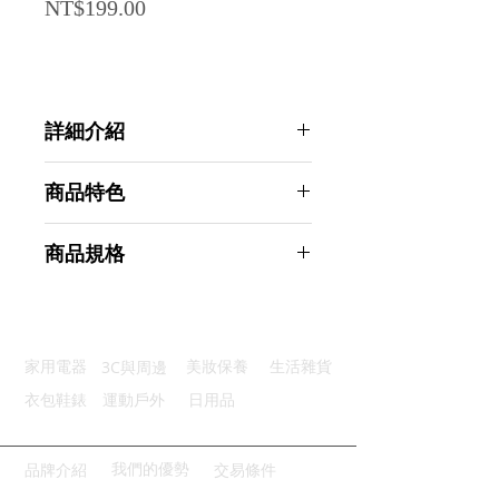
Price
NT$199.00
詳細介紹
點選前往觀看詳細介紹
商品特色
防腐防鏽：優質防鏽塗層經久耐用
商品規格
快速安裝：免打孔便利安裝不傷牆
防水防潮：鏤空設計透氣不積水
Ahoye 長形免打孔浴室置物架 (浴室
空間整齊：壁掛式收納乾淨省空間
收納 浴室置物架 無痕浴室置物架)
廣泛兼容：廣泛適用於各種地方
商品型號：p01_05243871
3C與周邊
家用電器
美妝保養
生活雜貨
主要材質：鐵質
商品尺寸：27*10.5*5.5cm
衣包鞋錶
運動戶外
日用品
商品重量(g)：175
產地名稱：中國大陸
代理商：亞桓有限公司
我們的優勢
品牌介紹
交易條件