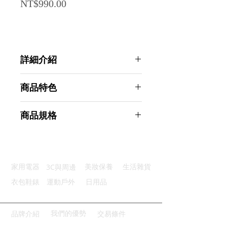
Price
NT$990.00
詳細介紹
點選前往觀看詳細介紹
商品特色
優質材質：ABS球體+金屬底座
商品規格
智能AR：智能系統增加親子互動
高清印刷：地圖製作精良色彩飽和
Ahoye AR互動式地球儀 學習玩具
培養學習：中英文名對照方便學習
(支援iPad、Android)
可擦可寫：重點標記輕鬆塗寫擦拭
商品型號：p01_05243866
3C與周邊
家用電器
美妝保養
生活雜貨
主要材質：金屬
商品尺寸：29*22.5*21cm
衣包鞋錶
運動戶外
日用品
商品重量(g)：781
產地名稱：中國大陸
代理商：亞桓有限公司
我們的優勢
品牌介紹
交易條件