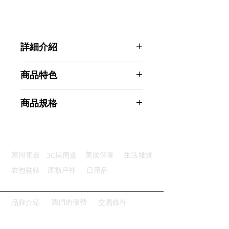
詳細介紹
點選前往觀看詳細介紹
商品特色
安全操作：無針型結構更安心使用
商品規格
經濟環保：環保無針節省CP值高
握感舒適：手柄圓滑處理方便好拿
Ahoye 迷你無針訂書機 (釘書機)
省力裝訂：8頁輕鬆裝訂省力便捷
商品型號：p01_05243862
小巧便捷：體積小巧方便攜帶使用
主要材質：ABS
3C與周邊
家用電器
美妝保養
生活雜貨
商品尺寸：8*7.5*3cm
商品重量(g)：76
衣包鞋錶
運動戶外
日用品
產地名稱：中國大陸
代理商：亞桓有限公司
我們的優勢
品牌介紹
交易條件