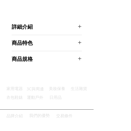
詳細介紹
點選前往觀看詳細介紹
商品特色
堅固耐用：採用優質PVC材質
商品規格
雙層抗壓：雙層加厚壓邊承重強
冰涼舒適：高分子冰晶快速降溫
Ahoye 冰晶降溫涼感坐墊 (坐墊 涼墊
清潔便利：防水面料耐髒易清洗
冰涼墊 凝膠坐墊)
防漏密封：大注水口設計雙層塞子
商品型號：p01_05243854
3C與周邊
家用電器
美妝保養
生活雜貨
主要材質：PVC
商品尺寸：36*36*0.5cm
衣包鞋錶
運動戶外
日用品
商品重量(g)：219
產地名稱：中國大陸
代理商：亞桓有限公司
我們的優勢
品牌介紹
交易條件