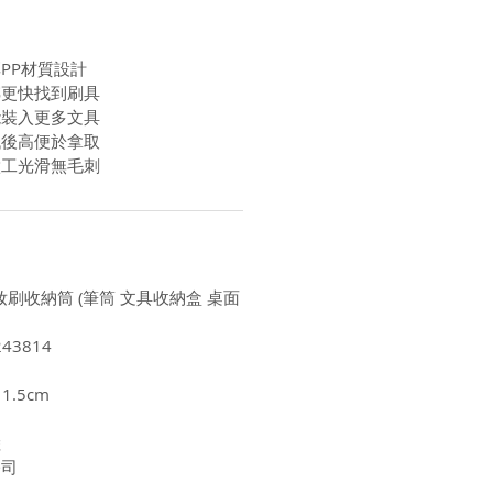
PP材質設計
轉更快找到刷具
能裝入更多文具
低後高便於拿取
做工光滑無毛刺
轉化妝刷收納筒 (筆筒 文具收納盒 桌面
43814
1.5cm
陸
公司