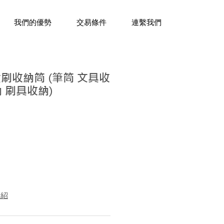
三十年經驗，企業禮贈品專家。
我們的優勢
交易條件
連繫我們
妝刷收納筒 (筆筒 文具收
 刷具收納)
介紹