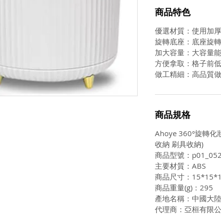
商品特色
優選材質：使用加厚
旋轉底座：底座旋
加大容量：大容量
方便拿取：格子前
做工精細：高品質
商品規格
Ahoye 360°旋
收納 刷具收納)
商品型號：p01_052
主要材質：ABS
商品尺寸：15*15*1
商品重量(g)：295
產地名稱：中國大
代理商：亞桓有限