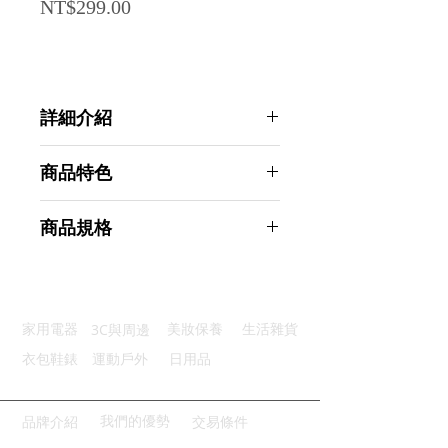
Price
NT$299.00
詳細介紹
點選前往觀看詳細介紹
商品特色
優選材質：使用加厚PP材質設計
商品規格
旋轉底座：底座旋轉更快找到文具
加大容量：大容量能裝入更多文具
Ahoye 大容量5格360°旋轉筆筒 (筆
方便拿取：格子前低後高便於拿取
筒收納 文具收納盒 桌面收納)
做工精細：高品質做工光滑無毛刺
商品型號：p01_05243811
3C與周邊
家用電器
美妝保養
生活雜貨
主要材質：PP
商品尺寸：13.5*13*13cm
衣包鞋錶
運動戶外
日用品
商品重量(g)：225
產地名稱：中國大陸
代理商：亞桓有限公司
我們的優勢
品牌介紹
交易條件