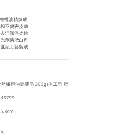
質橄欖油精煉成
溫和不傷害皮膚
層去汙潔淨柔軟
螢光劑磷漂白劑
六世紀工藝製成
天然橄欖油馬賽皂 300g (手工皂 肥
43799
5.8cm
陸
公司