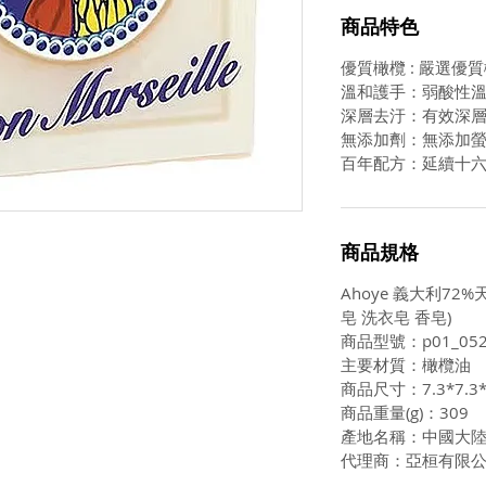
商品特色
優質橄欖 : 嚴選優
溫和護手：弱酸性
深層去汙：有效深
無添加劑：無添加
百年配方：延續十
商品規格
Ahoye 義大利72%
皂 洗衣皂 香皂)
商品型號：p01_052
主要材質：橄欖油
商品尺寸：7.3*7.3*
商品重量(g)：309
產地名稱：中國大
代理商：亞桓有限