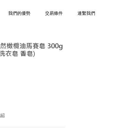
三十年經驗，企業禮贈品專家。
我們的優勢
交易條件
連繫我們
然橄欖油馬賽皂 300g
 洗衣皂 香皂)
介紹