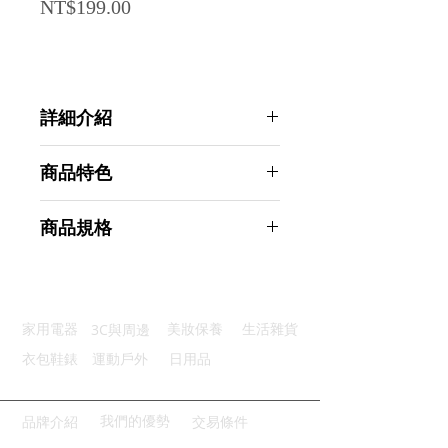
Price
NT$199.00
詳細介紹
點選前往觀看詳細介紹
商品特色
優選材質 : 特選用PP與滌綸絲製造
商品規格
乾溼兩用：乾濕用設計更方便清潔
深入除塵：軟性勾毛有效深入除塵
Ahoye 手持式紗窗刷 (清潔刷 紗窗清
刷完清洗：刷完可以反覆用水清潔
潔 紗窗清潔刷 紗窗刷)
多場景用：適用多種場景清潔使用
商品型號：p01_05243798
3C與周邊
家用電器
美妝保養
生活雜貨
主要材質：ABS
商品尺寸：15*12.5*4cm
衣包鞋錶
運動戶外
日用品
商品重量(g)：89
產地名稱：中國大陸
代理商：亞桓有限公司
我們的優勢
品牌介紹
交易條件